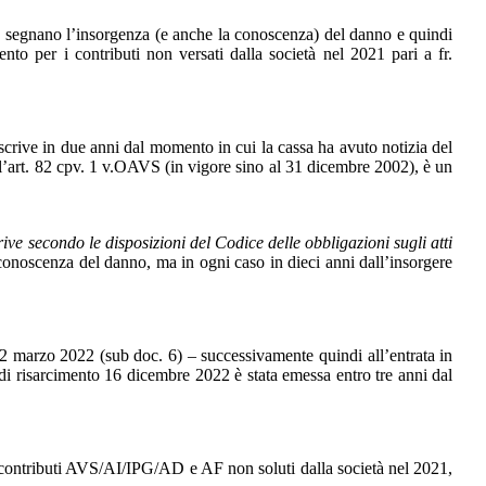
 segnano l’insorgenza (e anche la conoscenza) del danno e quindi
nto per i contributi non versati dalla società nel 2021 pari a fr.
 in due anni dal momento in cui la cassa ha avuto notizia del
ll’art. 82 cpv. 1 v.OAVS (in vigore sino al 31 dicembre 2002), è un
rive secondo le disposizioni del Codice delle obbligazioni sugli atti
onoscenza del danno, ma in ogni caso in dieci anni dall’insorgere
2022 (sub doc. 6) – successivamente quindi all’entrata in
 di risarcimento 16 dicembre 2022 è stata emessa entro tre anni dal
tributi AVS/AI/IPG/AD e AF non soluti dalla società nel 2021,