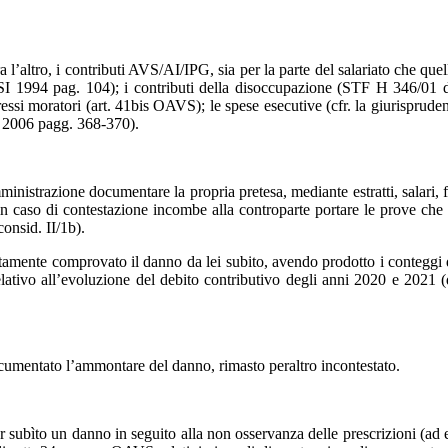
ntributi AVS/AI/IPG, sia per la parte del salariato che quella d
1994 pag. 104); i contributi della disoccupazione (STF H 346/01 del 
nteressi moratori (art. 41bis OAVS); le spese esecutive (cfr. la giuris
I 2006 pagg. 368-370).
cumentare la propria pretesa, mediante estratti, salari, fatture
, in caso di contestazione incombe alla controparte portare le prove ch
onsid. II/1b).
o il danno da lei subito, avendo prodotto i conteggi dei contrib
lativo all’evoluzione del debito contributivo degli anni 2020 e 2021 (d
l’ammontare del danno, rimasto peraltro incontestato.
nno in seguito alla non osservanza delle prescrizioni (ad es. del