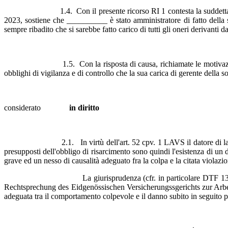
1.4. Con il presente ricorso RI 1 contesta la suddetta decision
2023, sostiene che __________ è stato amministratore di fatto della s
sempre ribadito che si sarebbe fatto carico di tutti gli oneri derivanti dal
1.5. Con la risposta di causa, richiamate le motivazioni contenu
obblighi di vigilanza e di controllo che la sua carica di gerente della s
considerato
in diritto
2.1. In virtù dell'art. 52 cpv. 1 LAVS il datore di lavoro deve r
presupposti dell'obbligo di risarcimento sono quindi l'esistenza di un da
grave ed un nesso di causalità adeguato fra la colpa e la citata violazio
La giurisprudenza (cfr. in particolare DTF 132 III 523 cosi. 
Rechtsprechung des Eidgenössischen Versicherungssgerichts zur Arbeitge
adeguata tra il comportamento colpevole e il danno subito in seguito 