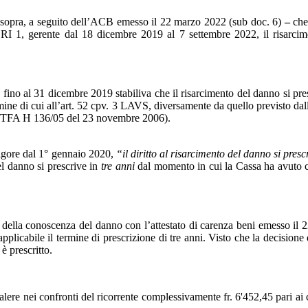
eguito dell’ACB emesso il 22 marzo 2022 (sub doc. 6)
–
che
 RI 1, gerente dal 18 dicembre 2019 al 7 settembre 2022, il risarcime
icembre 2019 stabiliva che il risarcimento del danno si prescrive
mine di cui all’art. 52 cpv. 3 LAVS, diversamente da quello previsto da
 STFA H 136/05 del 23 novembre 2006).
 dal 1° gennaio 2020,
“il diritto al risarcimento del danno si presc
el danno si prescrive in
tre anni
dal momento in cui la Cassa ha avuto c
del danno con l’attestato di carenza beni emesso il 22 marzo 
plicabile il termine di prescrizione di tre anni. Visto che la decisione
 è prescritto.
onfronti del ricorrente complessivamente fr. 6'452,45 pari ai con