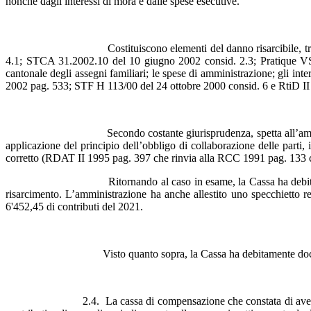
nonché dagli interessi di mora e dalle spese esecutive.
Costituiscono elementi del danno risarcibile, tra l’altro, i co
4.1; STCA 31.2002.10 del 10 giugno 2002 consid. 2.3; Pratique VSI 
cantonale degli assegni familiari; le spese di amministrazione; gli i
2002 pag. 533; STF H 113/00 del 24 ottobre 2000 consid. 6 e RtiD I
Secondo costante giurisprudenza, spetta all’amministrazione do
applicazione del principio dell’obbligo di collaborazione delle parti
corretto (RDAT II 1995 pag. 397 che rinvia alla RCC 1991 pag. 133 c
Ritornando al caso in esame, la Cassa ha debitamente comprovat
risarcimento. L’amministrazione ha anche allestito uno specchietto re
6'452,45 di contributi del 2021.
Visto quanto sopra, la Cassa ha debitamente documentato 
2.4. La cassa di compensazione che constata di aver subìto un da