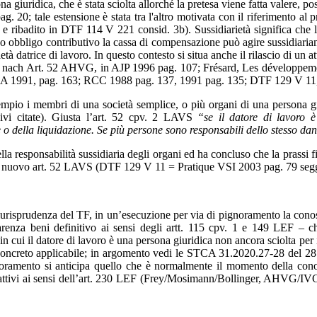
na giuridica, che è stata sciolta allorché la pretesa viene fatta valere, p
 tale estensione è stata tra l'altro motivata con il riferimento al pri
 e ribadito in DTF 114 V 221 consid. 3b). Sussidiarietà significa che l
 suo obbligo contributivo la cassa di compensazione può agire sussidiari
tà datrice di lavoro. In questo contesto si situa anche il rilascio di un 
nach Art. 52 AHVG, in AJP 1996 pag. 107; Frésard, Les développements
n RSA 1991, pag. 163; RCC 1988 pag. 137
, 1991 pag. 135; DTF 129 V 1
sempio i membri di una società semplice, o più organi di una persona 
vi citate). Giusta l’art. 52 cpv. 2 LAVS
“s
e il datore di lavoro 
e o della liquidazione. Se più persone sono responsabili dello stesso d
tà sussidiaria degli organi ed ha concluso che la prassi finora 
del nuovo art. 52 LAVS (DTF 129 V 11 = Pratique VSI 2003 pag. 79 segg
l TF, in un’esecuzione per via di pignoramento la conoscenza de
arenza beni definitivo ai sensi degli artt. 115 cpv. 1 e 149 LEF – c
i in cui il datore di lavoro è una persona giuridica non ancora sciolta pe
 concreto applicabile; in argomento vedi le STCA 31.2020.27-28 del 28
ignoramento si anticipa quello che è normalmente il momento della con
i attivi ai sensi dell’art. 230 LEF (Frey/Mosimann/Bollinger, AHVG/I