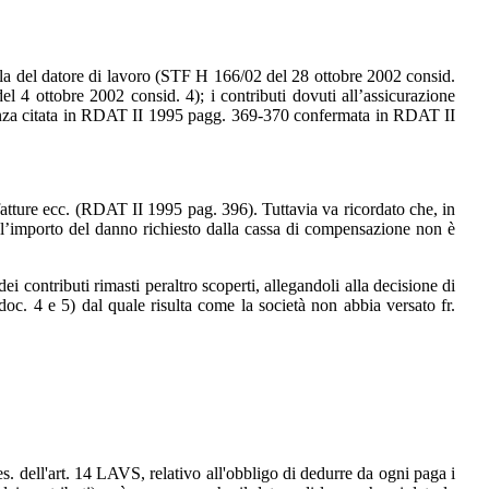
el datore di lavoro (STF H 166/02 del 28 ottobre 2002 consid.
4 ottobre 2002 consid. 4); i contributi dovuti all’assicurazione
prudenza citata in RDAT II 1995 pagg. 369-370 confermata in RDAT II
 ecc. (RDAT II 1995 pag. 396). Tuttavia va ricordato che, in
e l’importo del danno richiesto dalla cassa di compensazione non è
uti rimasti peraltro scoperti, allegandoli alla decisione di
oc. 4 e 5) dal quale risulta come la società non abbia versato fr.
l'art. 14 LAVS, relativo all'obbligo di dedurre da ogni paga i