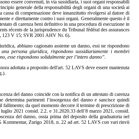
ossono essere convenuti, in via sussidiaria, i suoi organi responsabili
ncipio generale della responsabilità degli organi di una società ai
a cassa di compensazione deve innanzitutto rivolgersi al datore di
amente e direttamente contro i suoi organi. Generalmente questo è il
attestato di carenza beni definitivo in una procedura di esecuzione in
 récents de la jurisprudence du Tribunal fédéral des assurances
1,
123 V 15; SVR 2001 AHV Nr. 6).
giuridica, abbiano cagionato assieme un danno, essi ne rispondono
è una persona giuridica, rispondono sussidiariamente i membri
anno, esse rispondono solidalmente per l’intero danno”.
adottata a proposito dell'art. 52 LAVS deve essere mantenuta
.).
l danno coincide con la notifica di un attestato di carenza
he determina parimenti l’insorgenza del danno e sancisce quindi
r il fallimento; da quel momento decorre il termine di prescrizione di
 luglio 2021 consid. 2.2. e 31.2020.33 dell’8 marzo 2021, consid.
oscenza del danno, ossia prima del deposito della graduatoria nel
VG Kommentar, Zurigo 2018, n. 22 ad art. 52 LAVS con vari rinvii