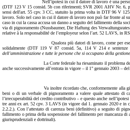
Nell’ipotesi in cui il datore di lavoro è una perso
(DTF 123 V 15 consid. 5b con riferimenti; SVR 2001 AHV Nr. 6, pag. 20;
sensi dell'art. 55 cpv. 3 CC, statuito la prima volta in DTF 96 V 125
lavoro. Solo nel caso in cui il datore di lavoro non può far fronte al
caso in cui la cassa accusa un danno a seguito del fallimento della socie
via di pignoramento (Nussbaumer, Die Haftung des Verwaltungsrates 
relative à la responsabilité de l’employeur selon l’art. 52 LAVS, i
Q
ualora più datori di lavoro, come per e
solidalmente (DTF 119 V 87 consid. 5a, 114 V 214 e sentenze i
dell’amministrazione e tutte le persone che si occupano della gestion
La Corte federale ha riesaminato il problema della responsabili
anche successivamente all’entrata in vigore – il 1° gennaio 2003 – 
Va inoltre ricordato che, conformemente alla giurisprudenza de
beni o di un verbale di pignoramento a valere quale attestato di c
l’irrecuperabilità del credito contributivo – e questo anche nell’ipotes
tre anni ex art. 52 cpv. 3 LAVS (in vigore dal 1. gennaio 2020 e in
2.2.2.). Con l’attestato di carenza beni (definitivo) a seguito di p
fallimento o prima della sospensione del fallimento per mancanza d
giurisprudenziali e dottrinali).