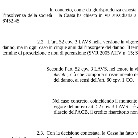
In concreto, come da giurisprudenza esposta sopra, a s
l’insolvenza della società
–
la Cassa ha chiesto in via sussidiaria a
6'452,45.
2.2. L’art. 52 cpv. 3 LAVS nella versione in vigore fino al 31 d
danno, ma in ogni caso in cinque anni dall’insorgere del danno. Il ter
termine di prescrizione e non di perenzione (SVR 2005 AHV n. 15;
Secondo l’art. 52 cpv. 3 LAVS, nel tenore in vigore
illeciti
”, ciò che comporta il risarcimento d
del danno, ai sensi dell’art. 60 cpv. 1 CO.
Nel caso concreto, coincidendo il momento della conoscenza 
vigore del nuovo art. 52 cpv. 3 LAVS – è ap
rilascio dell’ACB, il credito risarcitorio non
2.3. Con la decisione contestata, la Cassa ha fatto valere nei c