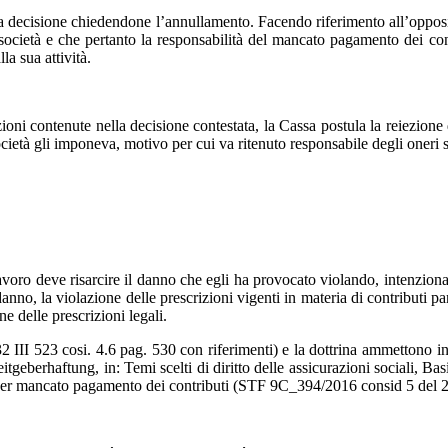
e chiedendone l’annullamento. Facendo riferimento all’opposizion
ocietà e che pertanto la responsabilità del mancato pagamento dei contr
la sua attività.
te nella decisione contestata, la Cassa postula la reiezione del 
ocietà gli imponeva, motivo per cui va ritenuto responsabile degli oneri s
isarcire il danno che egli ha provocato violando, intenzionalmente
nno, la violazione delle prescrizioni vigenti in materia di contributi pari
ne delle prescrizioni legali.
4.6 pag. 530 con riferimenti) e la dottrina ammettono in manier
berhaftung, in: Temi scelti di diritto delle assicurazioni sociali, Basi
per mancato pagamento dei contributi (
STF 9C_394/2016 consid 5 del 