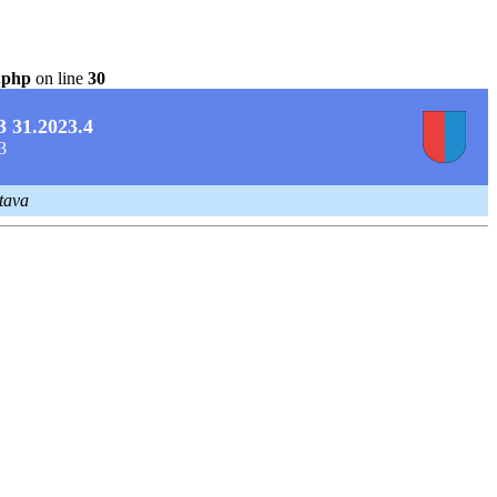
.php
on line
30
3 31.2023.4
23
ttava