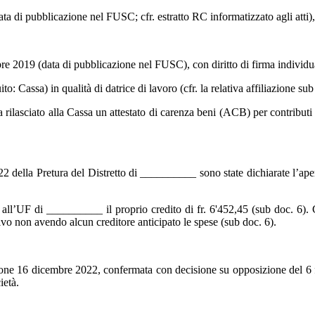
data di pubblicazione nel FUSC; cfr. estratto RC informatizzato agli att
di pubblicazione nel FUSC), con diritto di firma individuale, fin
ito: Cassa) in qualità di datrice di lavoro (cfr. la relativa affiliazione sub
sa un attestato di carenza beni (ACB) per contributi paritetici 
el Distretto di __________ sono state dichiarate l’apertura risp
___ il proprio credito di fr. 6'452,45 (sub doc. 6). Con e-m
ivo non avendo alcun creditore anticipato le spese (sub doc. 6).
one 16 dicembre 2022, confermata con decisione su opposizione del 6 f
ietà.