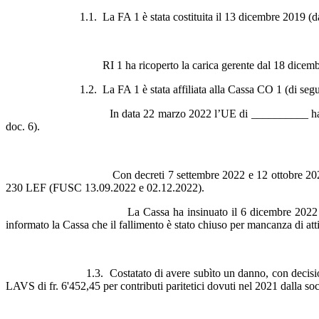
1.1. La FA 1
è stata costituita il 13 dicembre 2019 (
RI 1 ha ricoperto la carica gerente dal 18 dicembre 2019 (data 
1.2. La FA 1
è stata affiliata alla Cassa CO 1 (di segu
In data 22 marzo 2022 l’UE di __________ ha rilasciato alla Cas
doc. 6).
Con decreti 7 settembre 2022 e 12 ottobre 2022 della Pretura d
230 LEF (FUSC 13.09.2022 e 02.12.2022).
La Cassa ha insinuato il 6 dicembre 2022 all’UF di _______
informato la Cassa che il fallimento è stato chiuso per mancanza di att
1.3. Costatato di avere subìto un danno,
con decisi
LAVS di
fr. 6'452,45 per contributi paritetici dovuti nel 2021 dalla soc