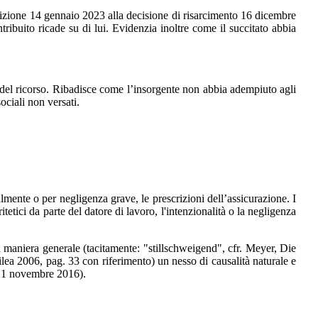
e 14 gennaio 2023 alla decisione di risarcimento 16 dicembre
ibuito ricade su di lui. Evidenzia inoltre come il succitato abbia
ricorso. Ribadisce come l’insorgente non abbia adempiuto agli
ociali non versati.
 o per negligenza grave, le prescrizioni dell’assicurazione. I
tetici da parte del datore di lavoro, l'intenzionalità o la negligenza
a generale (tacitamente: "stillschweigend", cfr. Meyer, Die
lea 2006, pag. 33 con riferimento) un nesso di causalità naturale e
21 novembre 2016).