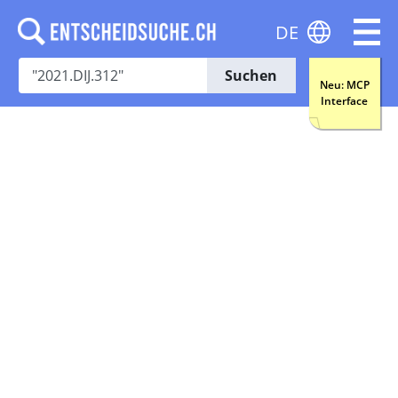
DE
Suchen
Neu: MCP
Interface