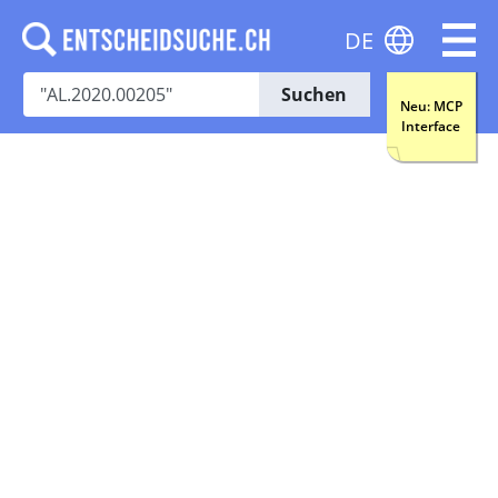
DE
Suchen
Neu: MCP
Interface