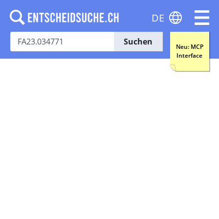
DE
Suchen
Neu: MCP
Interface