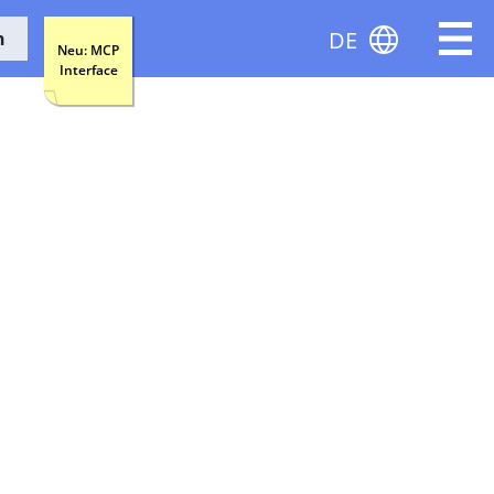
DE
n
Neu: MCP
Interface