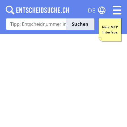
DE
Suchen
Neu: MCP
Interface