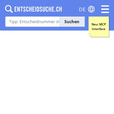
DE
Suchen
Neu: MCP
Interface