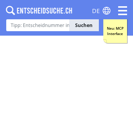
DE
Suchen
Neu: MCP
Interface