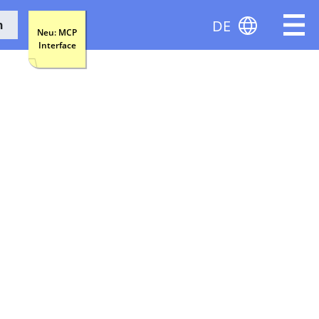
DE
n
Neu: MCP
Interface