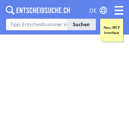
DE
Suchen
Neu: MCP
Interface