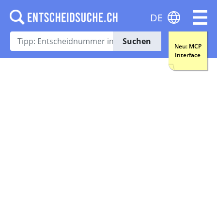
DE
Suchen
Neu: MCP
Interface