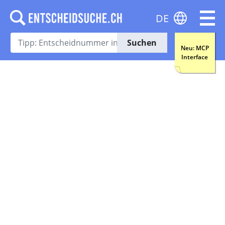
DE
Suchen
Neu: MCP
Interface