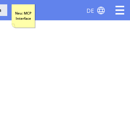
DE
n
Neu: MCP
Interface