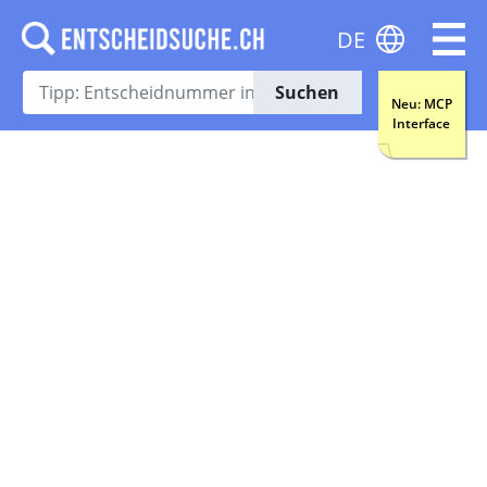
DE
Suchen
Neu: MCP
Interface