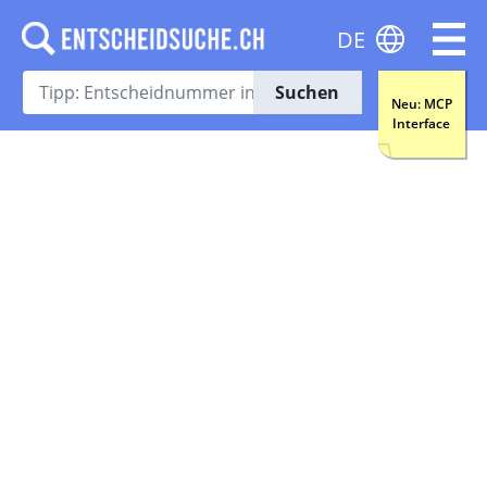
DE
Suchen
Neu: MCP
Interface