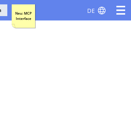
DE
n
Neu: MCP
Interface