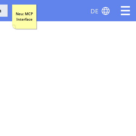
DE
n
Neu: MCP
Interface