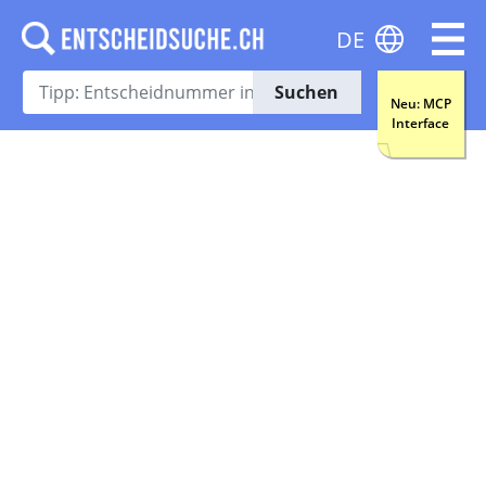
DE
Suchen
Neu: MCP
Interface