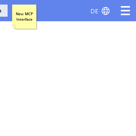
DE
n
Neu: MCP
Interface