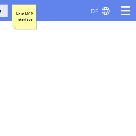
DE
n
Neu: MCP
Interface