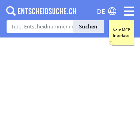
DE
Suchen
Neu: MCP
Interface