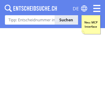
DE
Suchen
Neu: MCP
Interface