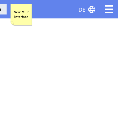
DE
n
Neu: MCP
Interface