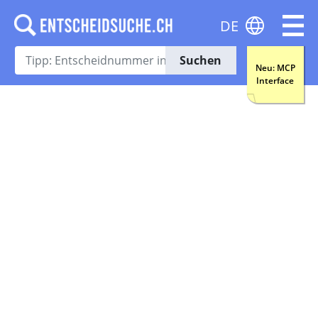
DE
Suchen
Neu: MCP
Interface