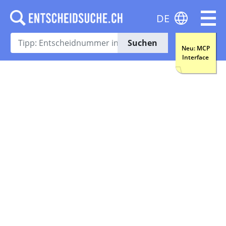
DE
Suchen
Neu: MCP
Interface