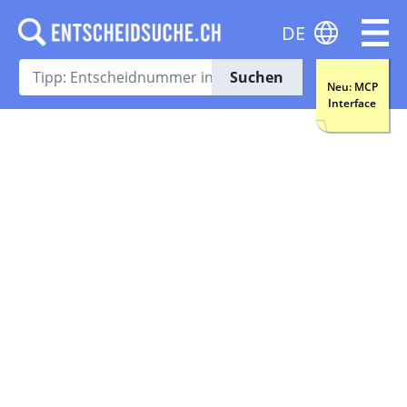
DE
Suchen
Neu: MCP
Interface