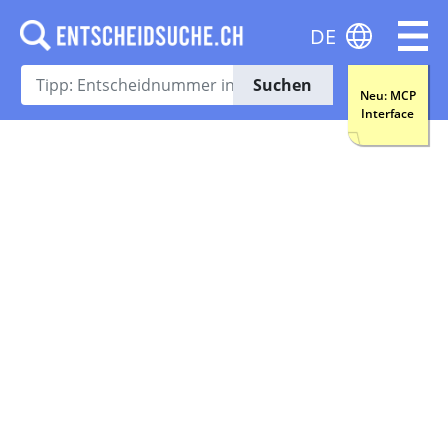
DE
Suchen
Neu: MCP
Interface