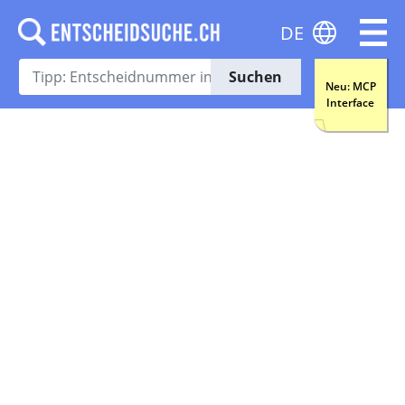
DE
Suchen
Neu: MCP
Interface