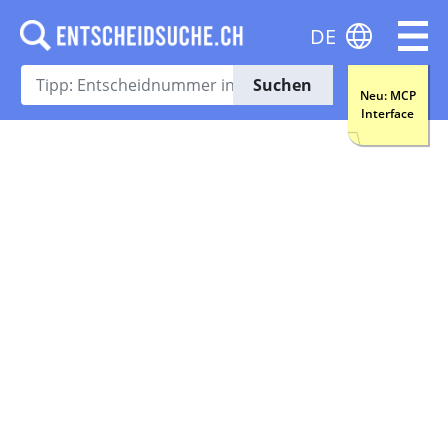
DE
Suchen
Neu: MCP
Interface