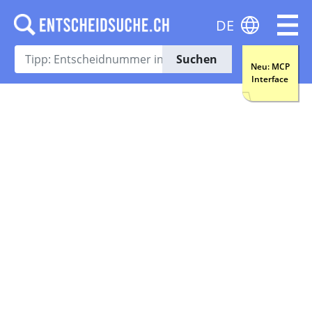
DE
Suchen
Neu: MCP
Interface