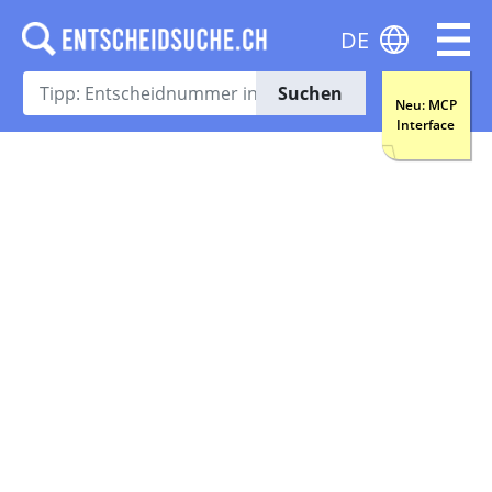
DE
Suchen
Neu: MCP
Interface