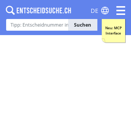
DE
Suchen
Neu: MCP
Interface