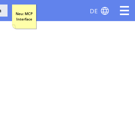
DE
n
Neu: MCP
Interface