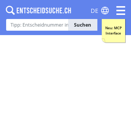
DE
Suchen
Neu: MCP
Interface