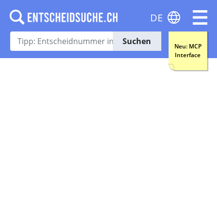
DE
Suchen
Neu: MCP
Interface