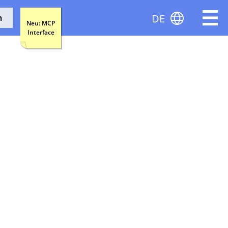
DE
n
Neu: MCP
Interface