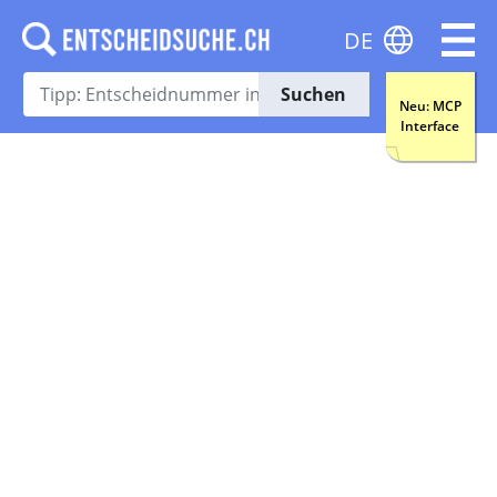
DE
Suchen
Neu: MCP
Interface