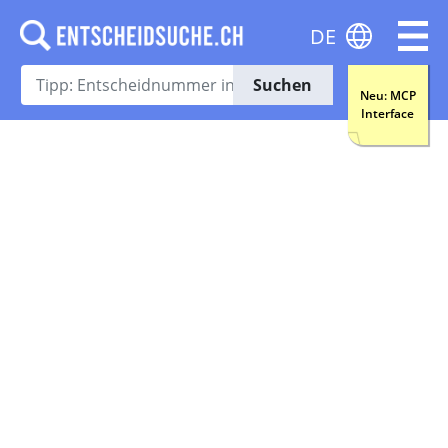
DE
Suchen
Neu: MCP
Interface