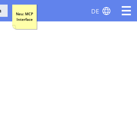
DE
n
Neu: MCP
Interface