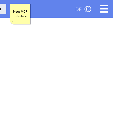
DE
n
Neu: MCP
Interface