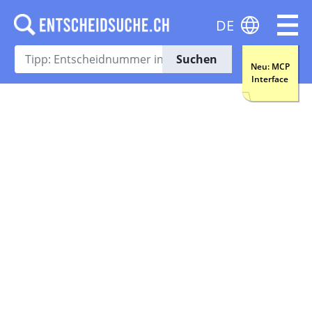
DE
Suchen
Neu: MCP
Interface