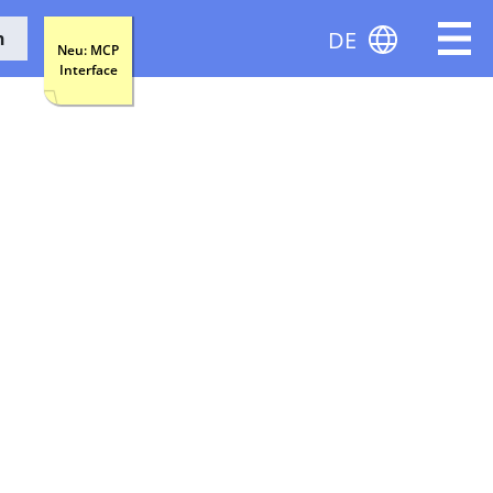
DE
n
Neu: MCP
Interface