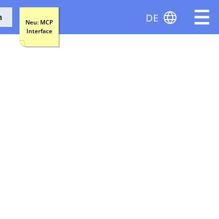
DE
n
Neu: MCP
Interface