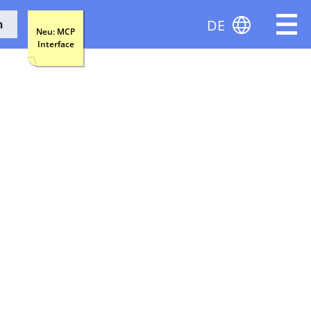
DE
n
Neu: MCP
Interface