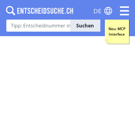
DE
Suchen
Neu: MCP
Interface