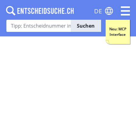
DE
Suchen
Neu: MCP
Interface