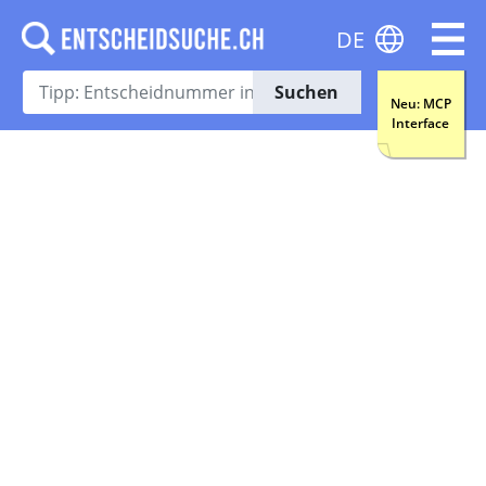
DE
Suchen
Neu: MCP
Interface