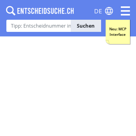
DE
Suchen
Neu: MCP
Interface