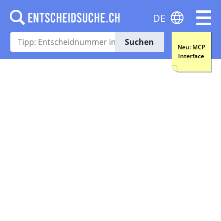
DE
Suchen
Neu: MCP
Interface