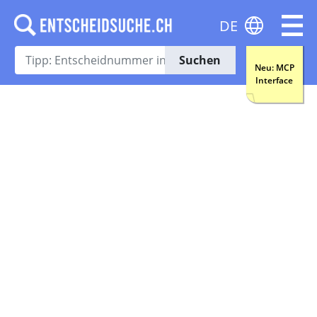
DE
Suchen
Neu: MCP
Interface